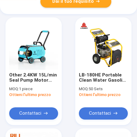
Dai il tuo requisito
Other 2.4KW 15L/min
LB-180HE Portable
Seal Pump Motor
Clean Water Gasoline
Electric High
Power Car High
MOQ:
1 piece
MOQ:
50 Sets
Pressure Car Wash
Pressure Washer
Ottieni l'ultimo prezzo
Ottieni l'ultimo prezzo
Machine
86.5*46*58
Contattaci
Contattaci