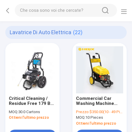
Lavatrice Di Auto Elettrica
(22)
Critical Cleaning /
Commercial Car
Residue Free 179 Bar
Washing Machine
2600 PSI Portable
Hotels HBJX Express
MOQ:
30.0 Cartons
Prezzo:
$350.00(10 - 49 Pieces) $335.00(50 - 99 Pieces) $315.00(>=100 Pieces)
Pressure Washer
Pressure Washer
Ottieni l'ultimo prezzo
MOQ:
10 Pieces
Pump Sewer and
Machine
Drain Jetter Car
Ottieni l'ultimo prezzo
Pressure Washer