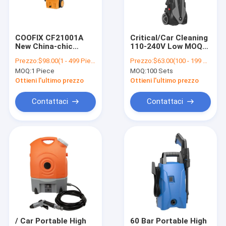
Contattaci
COOFIX CF21001A
Critical/Car Cleaning
New China-chic
110-240V Low MOQ
rondella ad alta pressione dell'automobile
Portable Car Washer
Residue Free CE
Prezzo:
$98.00(1 - 499 Pieces) $50.00(500 - 2999 Pieces) $45.00(3000 - 9999 Pieces) $40.50(>=10000 Pieces)
Prezzo:
$63.00(100 - 199 Sets) $60.00(200 - 499 Sets) $57.00(500 - 999 Sets) $56.00(>=1000 Sets)
Washer Pressure
ROHS Certified Car
MOQ:
1 Piece
MOQ:
100 Sets
Washer 1400W Car
High Pressure
Lavatrice di auto elettrica
Washer
Washer Cleaner
Ottieni l'ultimo prezzo
Ottieni l'ultimo prezzo
2175PSI
Lavatrice di auto elettrica
Contattaci
Contattaci
Lavatrice a reazione
Lavatrice di schiuma per auto
Lavatrice a vapore
Lavatrice di auto senza fili
Pistola per autolavaggio
/ Car Portable High
60 Bar Portable High