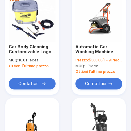
Car Body Cleaning
Automatic Car
Customizable Logo
Washing Machine
Home 36L Car Wash
Electric High
MOQ:
10.0 Pieces
Prezzo:
$560.00(1 - 9 Pieces) $420.00(>=10 Pieces)
Equipment For Car
Pressure Washer
Ottieni l'ultimo prezzo
MOQ:
1 Piece
Wash
Machine 803
Ottieni l'ultimo prezzo
Contattaci
Contattaci
Casa
prodotti
Chi siamo