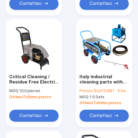
Contattaci
Contattaci
Critical Cleaning /
Italy industrial
Residue Free Electric
cleaning parts with
Type MY-1895C High
sprayer pump for
MOQ:
10.0 pieces
Prezzo:
$3,672.00(1 - 9 Sets) $3,516.00(>=10 Sets)
Pressure Hand Push
professional car
Ottieni l'ultimo prezzo
MOQ:
1.0 Sets
Type Car Washer
wash cleaning
Jetting Machine
machine pressure
Ottieni l'ultimo prezzo
seal
Contattaci
Contattaci