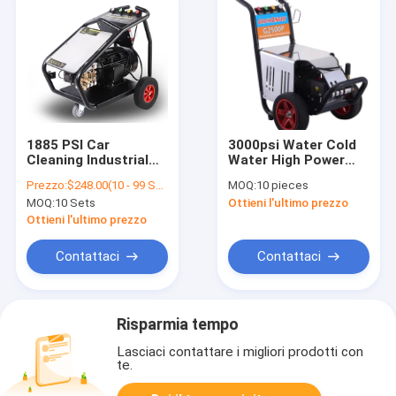
1885 PSI Car
3000psi Water Cold
Cleaning Industrial
Water High Power
Cleaning Machine
High Power High
Prezzo:
$248.00(10 - 99 Sets) $245.00(100 - 299 Sets) $240.00(>=300 Sets)
MOQ:
10 pieces
With Pressure Seal
Quality Car Gasket
MOQ:
10 Sets
Ottieni l'ultimo prezzo
Pipe Pressure
Washer Car
Ottieni l'ultimo prezzo
Contattaci
Contattaci
Risparmia tempo
Lasciaci contattare i migliori prodotti con
te.