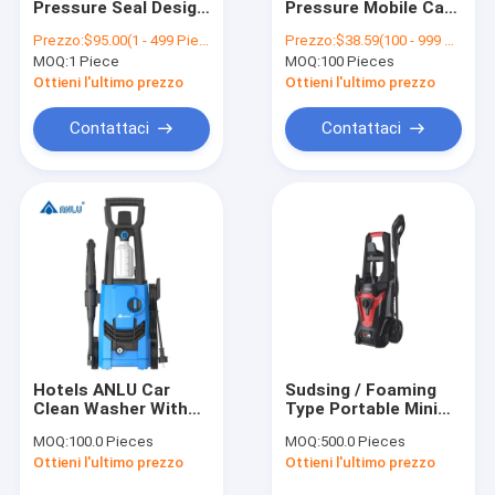
Pressure Seal Design
Pressure Mobile Car
lavatrice automatica
Wheel Spray Gun
Washer Machine
Prezzo:
$95.00(1 - 499 Pieces) $65.00(>=500 Pieces)
Prezzo:
$38.59(100 - 999 Pieces) $36.80(1000 - 2499 Pieces) $30.05(>=2500 Pieces)
With 17L Large Water
Spray Cleaner For
MOQ:
Lavatrice di veicoli
1 Piece
MOQ:
100 Pieces
Tank With
Hotels
Rechargeable
Ottieni l'ultimo prezzo
Ottieni l'ultimo prezzo
Battery Vehicle
Cleaner
Contattaci
Contattaci
Hotels ANLU Car
Sudsing / Foaming
Clean Washer With
Type Portable Mini
High Pressure Soap
Car High Pressure
MOQ:
100.0 Pieces
MOQ:
500.0 Pieces
Bottle Washer
Washer Induction
Ottieni l'ultimo prezzo
Ottieni l'ultimo prezzo
Motor Maker